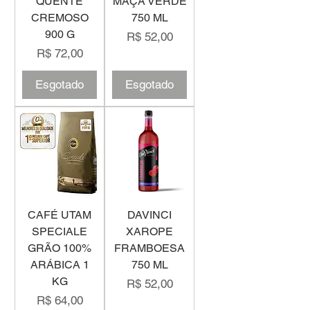
QUENTE
MAÇÃ VERDE
CREMOSO
750 ML
900 G
Preço
R$ 52,00
Preço
R$ 72,00
Esgotado
Esgotado
CAFÉ UTAM
DAVINCI
SPECIALE
XAROPE
GRÃO 100%
FRAMBOESA
ARÁBICA 1
750 ML
KG
Preço
R$ 52,00
Preço
R$ 64,00