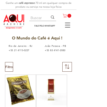
Ganhe um
café
espresso
70 ml
em qualquer compra de
produto ou serviço na nossa loja física
FALE PELO WHATSAPP
O Mundo do Café é Aqui !
Rio de Janeiro - RJ
João Pessoa - PB
+55 21 4115-0227
+55 83 4141-2083
Filtro