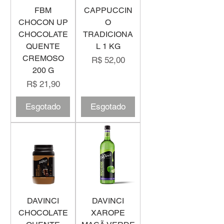
FBM
CAPPUCCIN
CHOCON UP
O
CHOCOLATE
TRADICIONA
QUENTE
L 1 KG
CREMOSO
Preço
R$ 52,00
200 G
Preço
R$ 21,90
Esgotado
Esgotado
DAVINCI
DAVINCI
CHOCOLATE
XAROPE