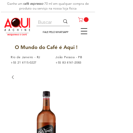
Ganhe um
café
espresso
70 ml
em qualquer compra de
produto ou serviço na nossa loja física
FALE PELO WHATSAPP
O Mundo do Café é Aqui !
Rio de Janeiro - RJ
João Pessoa - PB
+55 21 4115-0227
+55 83 4141-2083