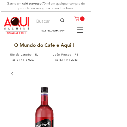
Ganhe um
café
espresso
70 ml
em qualquer compra de
produto ou serviço na nossa loja física
FALE PELO WHATSAPP
O Mundo do Café é Aqui !
Rio de Janeiro - RJ
João Pessoa - PB
+55 21 4115-0227
+55 83 4141-2083